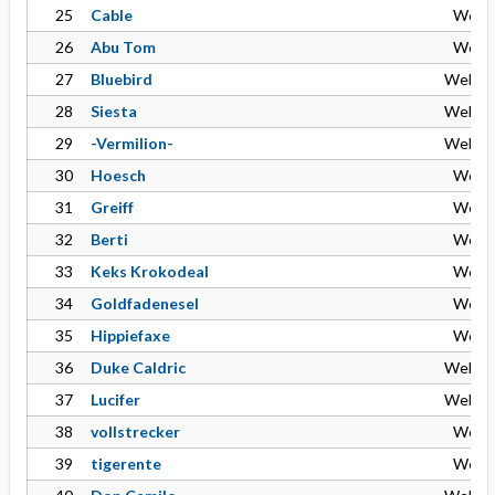
25
Cable
Welt 
26
Abu Tom
Welt 
27
Bluebird
Welt 1
28
Siesta
Welt 1
29
-Vermilion-
Welt 1
30
Hoesch
Welt 
31
Greiff
Welt 
32
Berti
Welt 
33
Keks Krokodeal
Welt 
34
Goldfadenesel
Welt 
35
Hippiefaxe
Welt 
36
Duke Caldric
Welt 1
37
Lucifer
Welt 1
38
vollstrecker
Welt 
39
tigerente
Welt 