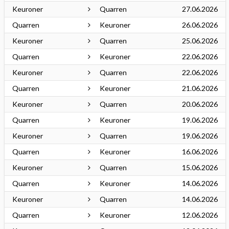
Keuroner
Quarren
27.06.2026
Quarren
Keuroner
26.06.2026
Keuroner
Quarren
25.06.2026
Quarren
Keuroner
22.06.2026
Keuroner
Quarren
22.06.2026
Quarren
Keuroner
21.06.2026
Keuroner
Quarren
20.06.2026
Quarren
Keuroner
19.06.2026
Keuroner
Quarren
19.06.2026
Quarren
Keuroner
16.06.2026
Keuroner
Quarren
15.06.2026
Quarren
Keuroner
14.06.2026
Keuroner
Quarren
14.06.2026
Quarren
Keuroner
12.06.2026