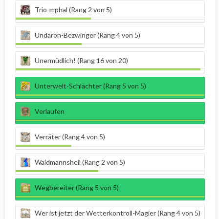
Trio-mphal (Rang 2 von 5)
Undaron-Bezwinger (Rang 4 von 5)
Unermüdlich! (Rang 16 von 20)
Unterwelt-Schlächter (Rang 5 von 5)
Verlaufen
Verräter (Rang 4 von 5)
Waidmannsheil (Rang 2 von 5)
Wegbereiter (Rang 5 von 5)
Wer ist jetzt der Wetterkontroll-Magier (Rang 4 von 5)