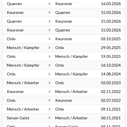
Quarren
Keuroner
16.03.2026
Keuroner
Quarren
15.03.2026
Quarren
Keuroner
15.03.2026
Keuroner
Quarren
15.03.2026
Onlo
Keuroner
03.10.2025
Mensch / Kämpfer
Onlo
29.05.2025
Onlo
Mensch / Kämpfer
19.05.2025
Mensch / Kämpfer
Onlo
16.10.2024
Onlo
Mensch / Kämpfer
14.08.2024
Mensch / Arbeiter
Onlo
03.03.2023
Keuroner
Mensch / Arbeiter
02.11.2022
Onlo
Keuroner
02.07.2022
Mensch / Arbeiter
Onlo
09.11.2021
Serum-Geist
Mensch / Arbeiter
06.11.2021
Onlo
Serum-Geist
04.11.2021