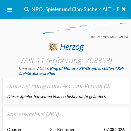
Herzog
Welt 11 (Erfahrung: 768353)
Keuroner
/
Clan:
Ring of Honor
/
XP-Graph erstellen
/
XP-
Ziel-Grafik erstellen
Umbenennungen und Account-Verlauf (
0
)
Dieser Spieler hat seinen Namen bisher nicht geändert.
Rassenwechsel (
205
)
Quarren
Keuroner
07.08.2026