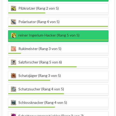
Pilzkratzer (Rang 2 von 5)
Polarisator (Rang 4 von 5)
reiner Ingerium-Hacker (Rang 5 von 5)
Rukimeister (Rang 3 von 5)
Salzforscher (Rang 5 von 6)
Schatzjäger (Rang 3 von 5)
Schatzsucher (Rang 4 von 5)
Schlossknacker (Rang 4 von 5)
Schotterwurmzerstückler (Rang 3 von 7)