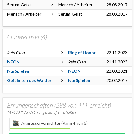
Serum-Geist
Mensch / Arbeiter
28.03.2017
Mensch / Arbeiter
Serum-Geist
28.03.2017
Clanwechsel (
4
)
kein Clan
Ring of Honor
22.11.2023
NEON
kein Clan
21.11.2023
NurSpielen
NEON
22.08.2021
Gefährten des Waldes
NurSpielen
20.02.2017
Errungenschaften (288 von 411 erreicht)
14760
AP durch Errungenschaften erhalten
Aggressorvernichter (Rang 4 von 5)