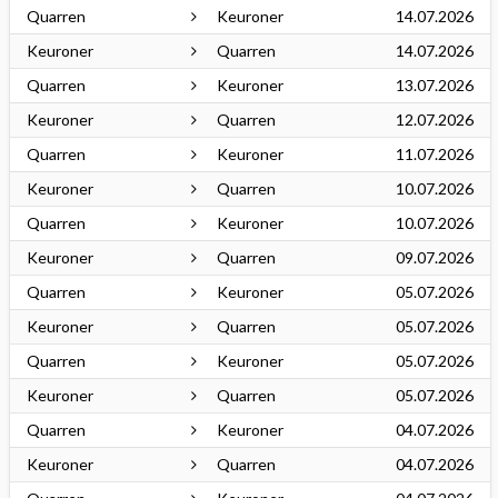
Quarren
Keuroner
14.07.2026
Keuroner
Quarren
14.07.2026
Quarren
Keuroner
13.07.2026
Keuroner
Quarren
12.07.2026
Quarren
Keuroner
11.07.2026
Keuroner
Quarren
10.07.2026
Quarren
Keuroner
10.07.2026
Keuroner
Quarren
09.07.2026
Quarren
Keuroner
05.07.2026
Keuroner
Quarren
05.07.2026
Quarren
Keuroner
05.07.2026
Keuroner
Quarren
05.07.2026
Quarren
Keuroner
04.07.2026
Keuroner
Quarren
04.07.2026