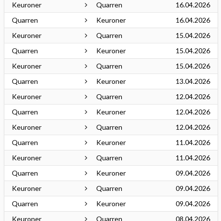
Keuroner
Quarren
16.04.2026
Quarren
Keuroner
16.04.2026
Keuroner
Quarren
15.04.2026
Quarren
Keuroner
15.04.2026
Keuroner
Quarren
15.04.2026
Quarren
Keuroner
13.04.2026
Keuroner
Quarren
12.04.2026
Quarren
Keuroner
12.04.2026
Keuroner
Quarren
12.04.2026
Quarren
Keuroner
11.04.2026
Keuroner
Quarren
11.04.2026
Quarren
Keuroner
09.04.2026
Keuroner
Quarren
09.04.2026
Quarren
Keuroner
09.04.2026
Keuroner
Quarren
08.04.2026