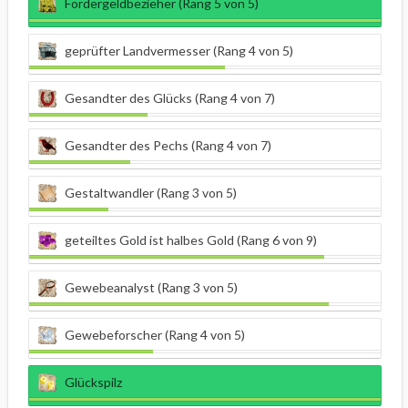
Fördergeldbezieher (Rang 5 von 5)
geprüfter Landvermesser (Rang 4 von 5)
Gesandter des Glücks (Rang 4 von 7)
Gesandter des Pechs (Rang 4 von 7)
Gestaltwandler (Rang 3 von 5)
geteiltes Gold ist halbes Gold (Rang 6 von 9)
Gewebeanalyst (Rang 3 von 5)
Gewebeforscher (Rang 4 von 5)
Glückspilz