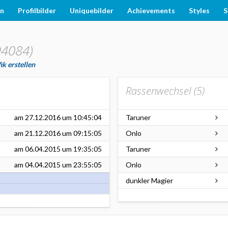
en
Profilbilder
Uniquebilder
Achievements
Styles
S
94084)
ik erstellen
Rassenwechsel (
5
)
am
27.12.2016
um 10:45:04
Taruner
am
21.12.2016
um 09:15:05
Onlo
am
06.04.2015
um 19:35:05
Taruner
am
04.04.2015
um 23:55:05
Onlo
dunkler Magier