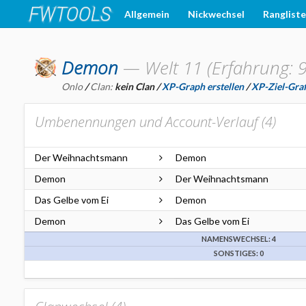
Allgemein
Nickwechsel
Ranglist
Demon
—
Welt 11 (Erfahrung: 
Onlo
/
Clan:
kein Clan
/
XP-Graph erstellen
/
XP-Ziel-Graf
Umbenennungen und Account-Verlauf (
4
)
Der Weihnachtsmann
Demon
Demon
Der Weihnachtsmann
Das Gelbe vom Ei
Demon
Demon
Das Gelbe vom Ei
NAMENSWECHSEL: 4
SONSTIGES: 0