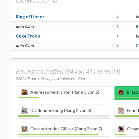
Clanwechsel (
4
)
Ring of Honor
k
kein Clan
R
Cuke Troop
k
kein Clan
C
Errungenschaften (94 von 411 erreicht)
2202
AP durch Errungenschaften erhalten
Aggressorvernichter (Rang 3 von 5)
Blitza
Dividendenkönig (Rang 2 von 5)
Feuerl
Gesandter des Glücks (Rang 2 von 7)
Gesan