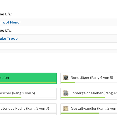
ein Clan
ing of Honor
ein Clan
uke Troop
bleiter
Bonusjäger (Rang 4 von 5)
öscher (Rang 2 von 5)
Fördergeldbezieher (Rang 4 
dter des Pechs (Rang 3 von 7)
Gestaltwandler (Rang 2 von 