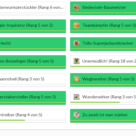
erwurmzerstückler (Rang 6 von 7)
Siedestein-Baumeister
ie-Inspirator (Rang 5 von 5)
Teamkämpfer (Rang 5 von 5)
 Hecht
Tollo-Superjackpotknacker
on-Bezwinger (Rang 5 von 5)
Unermüdlich! (Rang 18 von 
annsheil (Rang 3 von 5)
Wegbereiter (Rang 5 von 5)
stabersteller (Rang 5 von 5)
Wunderwirker (Rang 3 von 5
treiber (Rang 4 von 5)
Zu zweit ist man stärker