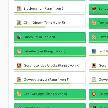
Blutforscher (Rang 4 von 5)
Bonusj
Clan-Krieger (Rang 4 von 5)
Der be
Durch Raum und Zeit
Einzel
Feuerlöscher (Rang 5 von 5)
Fischl
Gesandter des Glücks (Rang 5 von 7)
Gesan
Gewebeanalyst (Rang 4 von 5)
Geweb
Großwildjäger (Rang 5 von 5)
Gruppe
Himmlische Ruhe
Hinter