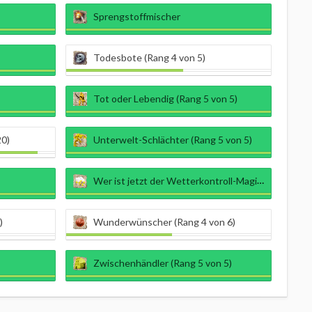
Sprengstoffmischer
Todesbote (Rang 4 von 5)
Tot oder Lebendig (Rang 5 von 5)
20)
Unterwelt-Schlächter (Rang 5 von 5)
Wer ist jetzt der Wetterkontroll-Magier (Rang 5 von 5)
)
Wunderwünscher (Rang 4 von 6)
Zwischenhändler (Rang 5 von 5)