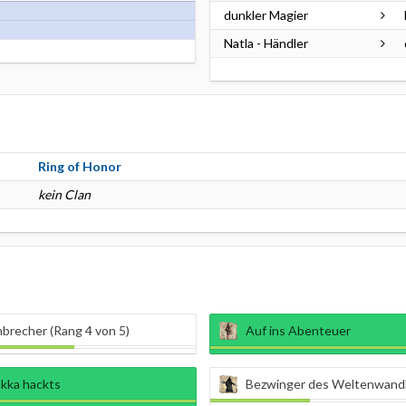
dunkler Magier
Natla - Händler
Ring of Honor
kein Clan
brecher (Rang 4 von 5)
Auf ins Abenteuer
akka hackts
Bezwinger des Weltenwandlers (R