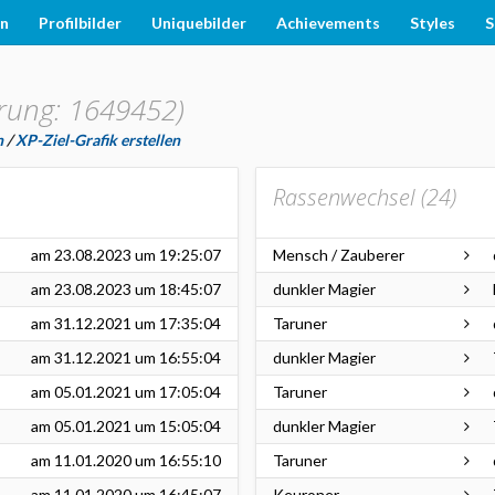
en
Profilbilder
Uniquebilder
Achievements
Styles
S
rung: 1649452)
n
/
XP-Ziel-Grafik erstellen
Rassenwechsel (
24
)
am
23.08.2023
um 19:25:07
Mensch / Zauberer
am
23.08.2023
um 18:45:07
dunkler Magier
am
31.12.2021
um 17:35:04
Taruner
am
31.12.2021
um 16:55:04
dunkler Magier
am
05.01.2021
um 17:05:04
Taruner
am
05.01.2021
um 15:05:04
dunkler Magier
am
11.01.2020
um 16:55:10
Taruner
am
11.01.2020
um 16:45:07
Keuroner