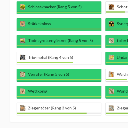
Schlossknacker (Rang 5 von 5)
Schott
Stärkekoloss
Synerg
Todesgrottengärtner (Rang 5 von 5)
toller
Trio-mphal (Rang 4 von 5)
Undar
Verräter (Rang 5 von 5)
Waidm
Wettkönig
Wunder
Ziegentöter (Rang 3 von 5)
Ziegen