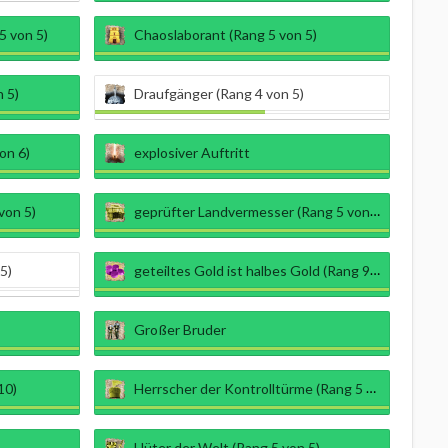
5 von 5)
Chaoslaborant (Rang 5 von 5)
 5)
Draufgänger (Rang 4 von 5)
on 6)
explosiver Auftritt
von 5)
geprüfter Landvermesser (Rang 5 von 5)
5)
geteiltes Gold ist halbes Gold (Rang 9 von 9)
Großer Bruder
10)
Herrscher der Kontrolltürme (Rang 5 von 5)
Hüter der Welt (Rang 5 von 5)