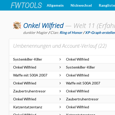
Allgemein
Nickwechsel
Ranglist
Onkel Wilfried
—
Welt 11 (Erfah
dunkler Magier
/
Clan:
Ring of Honor
/
XP-Graph erstelle
Umbenennungen und Account-Verlauf (
22
)
Systemkiller-Killer
Onkel Wilfried
Onkel Wilfried
Systemkiller-Killer
Waffe mit 500A 2007
Onkel Wilfried
Onkel Wilfried
Waffe mit 500A 2007
Zaubertruhentresor
Onkel Wilfried
Onkel Wilfried
Zaubertruhentresor
Katzentatzentanz
Onkel Wilfried
Onkel Wilfried
Katzentatzentanz