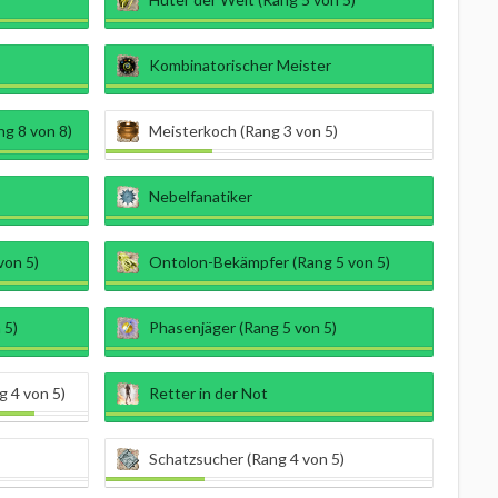
Kombinatorischer Meister
g 8 von 8)
Meisterkoch (Rang 3 von 5)
Nebelfanatiker
von 5)
Ontolon-Bekämpfer (Rang 5 von 5)
 5)
Phasenjäger (Rang 5 von 5)
g 4 von 5)
Retter in der Not
Schatzsucher (Rang 4 von 5)