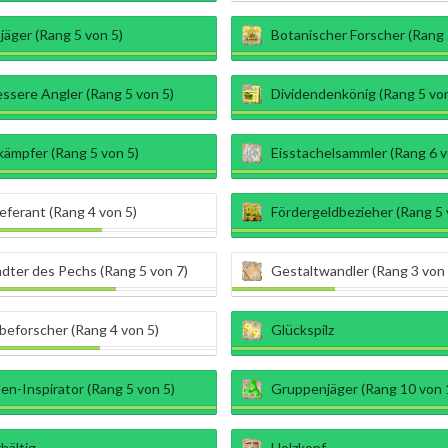
äger (Rang 5 von 5)
Botanischer Forscher (Rang 
ssere Angler (Rang 5 von 5)
Dividendenkönig (Rang 5 von
kämpfer (Rang 5 von 5)
Eisstachelsammler (Rang 6 v
ieferant (Rang 4 von 5)
Fördergeldbezieher (Rang 5 
dter des Pechs (Rang 5 von 7)
Gestaltwandler (Rang 3 von 
eforscher (Rang 4 von 5)
Glückspilz
n-Inspirator (Rang 5 von 5)
Gruppenjäger (Rang 10 von 
hältig
Holzkopf