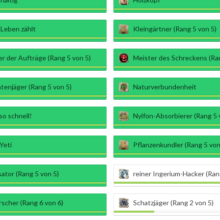
 Leben zählt
Kleingärtner (Rang 5 von 5)
r der Aufträge (Rang 5 von 5)
Meister des Schreckens (Ran
tenjäger (Rang 5 von 5)
Naturverbundenheit
so schnell!
Nylfon-Absorbierer (Rang 5 
Yeti
Pflanzenkundler (Rang 5 von
sator (Rang 5 von 5)
reiner Ingerium-Hacker (Ran
rscher (Rang 6 von 6)
Schatzjäger (Rang 2 von 5)