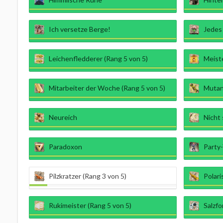
Ich versetze Berge!
Jedes
Leichenfledderer (Rang 5 von 5)
Meiste
Mitarbeiter der Woche (Rang 5 von 5)
Mutan
Neureich
Nicht 
Paradoxon
Party-
Pilzkratzer (Rang 3 von 5)
Polari
Rukimeister (Rang 5 von 5)
Salzfo