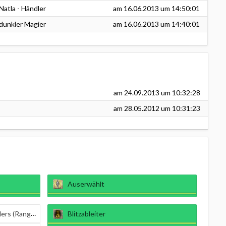
Natla - Händler
am
16.06.2013
um 14:50:01
dunkler Magier
am
16.06.2013
um 14:40:01
am
24.09.2013
um 10:32:28
am
28.05.2012
um 10:31:23
Auserwählt
ang 2 von 5)
Blitzableiter