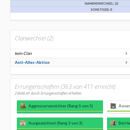
NAMENSWECHSEL: 22
SONSTIGES: 0
Clanwechsel (
2
)
kein Clan
Anti-Alles-Aktion
Errungenschaften (363 von 411 erreicht)
23648
AP durch Errungenschaften erhalten
Aggressorvernichter (Rang 5 von 5)
Äonen
Ausgezeichnet (Rang 3 von 3)
Bei H