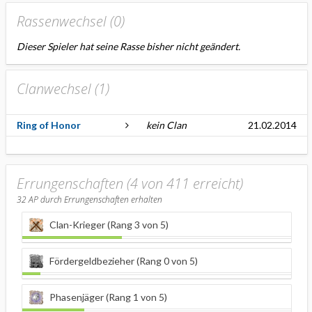
Rassenwechsel (
0
)
Dieser Spieler hat seine Rasse bisher nicht geändert.
Clanwechsel (
1
)
Ring of Honor
kein Clan
21.02.2014
Errungenschaften (4 von 411 erreicht)
32
AP durch Errungenschaften erhalten
Clan-Krieger (Rang 3 von 5)
Fördergeldbezieher (Rang 0 von 5)
Phasenjäger (Rang 1 von 5)