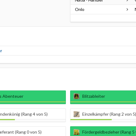
Onlo
r
ns Abenteuer
Blitzableiter
ndenkönig (Rang 4 von 5)
Einzelkämpfer (Rang 2 von 5
ieferant (Rang 0 von 5)
Fördergeldbezieher (Rang 5 