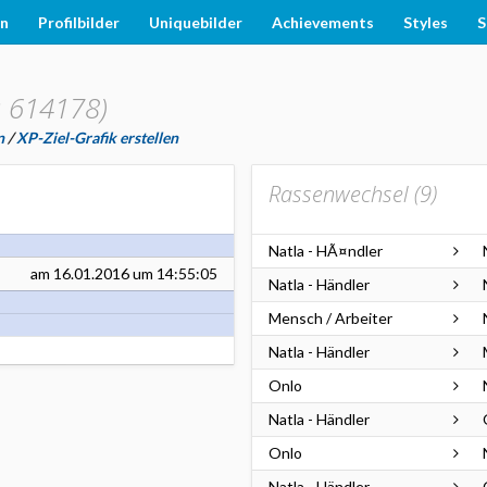
en
Profilbilder
Uniquebilder
Achievements
Styles
S
: 614178)
n
/
XP-Ziel-Grafik erstellen
Rassenwechsel (
9
)
Natla - HÃ¤ndler
am
16.01.2016
um 14:55:05
Natla - Händler
Mensch / Arbeiter
Natla - Händler
Onlo
Natla - Händler
Onlo
Natla - Händler