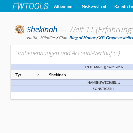
Allgemein
Nickwechsel
Ranglist
Shekinah
—
Welt 11 (Erfahrung
Natla - Händler
/
Clan:
Ring of Honor
/
XP-Graph erstelle
Umbenennungen und Account-Verlauf (
2
)
ENTBANNT @ 16.01.2016
Tyr
Shekinah
NAMENSWECHSEL: 1
SONSTIGES: 1