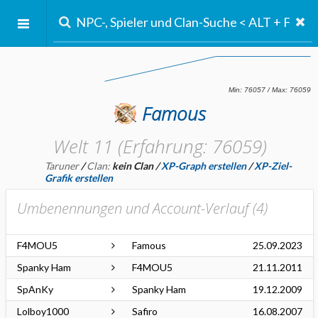
Famous
Welt 11 (Erfahrung: 76059)
Taruner
/
Clan:
kein Clan
/
XP-Graph erstellen
/
XP-Ziel-
Grafik erstellen
Umbenennungen und Account-Verlauf (
4
)
F4MOU5
Famous
25.09.2023
Spanky Ham
F4MOU5
21.11.2011
SpAnKy
Spanky Ham
19.12.2009
Lolboy1000
Safiro
16.08.2007