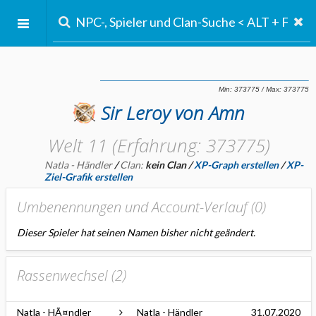
Sir Leroy von Amn
Welt 11 (Erfahrung: 373775)
Natla - Händler
/
Clan:
kein Clan
/
XP-Graph erstellen
/
XP-
Ziel-Grafik erstellen
Umbenennungen und Account-Verlauf (
0
)
Dieser Spieler hat seinen Namen bisher nicht geändert.
Rassenwechsel (
2
)
Natla - HÃ¤ndler
Natla - Händler
31.07.2020