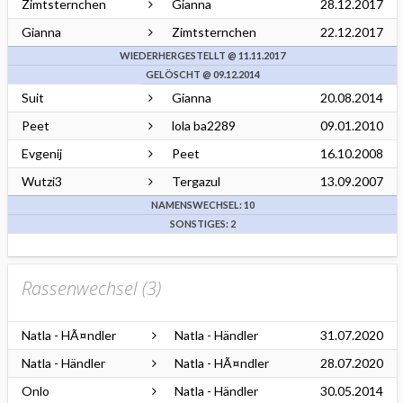
Zimtsternchen
Gianna
28.12.2017
Gianna
Zimtsternchen
22.12.2017
WIEDERHERGESTELLT @ 11.11.2017
GELÖSCHT @ 09.12.2014
Suit
Gianna
20.08.2014
Peet
lola ba2289
09.01.2010
Evgenij
Peet
16.10.2008
Wutzi3
Tergazul
13.09.2007
NAMENSWECHSEL: 10
SONSTIGES: 2
Rassenwechsel (
3
)
Natla - HÃ¤ndler
Natla - Händler
31.07.2020
Natla - Händler
Natla - HÃ¤ndler
28.07.2020
Onlo
Natla - Händler
30.05.2014