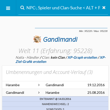
Gandimandi
Welt 11 (Erfahrung: 95228)
Natla - Händler
/
Clan:
kein Clan
/
XP-Graph erstellen
/
XP-
Ziel-Grafik erstellen
Umbenennungen und Account-Verlauf (
3
)
Harambe
Gandimandi
19.12.2016
Gandimandi
Harambe
25.08.2016
ENTBANNT @ 14.03.2016
NAMENSWECHSEL: 2
SONSTIGES: 1