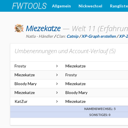
Allgemein
Nickwechsel
Ranglist
Miezekatze
—
Welt 11 (Erfahrun
Natla - Händler
/
Clan:
Catnip
/
XP-Graph erstellen
/
XP-Zi
Umbenennungen und Account-Verlauf (
5
)
Frosty
Miezekatze
Miezekatze
Frosty
Bloody Mary
Miezekatze
Miezekatze
Bloody Mary
KatZur
Miezekatze
NAMENSWECHSEL: 5
SONSTIGES: 0