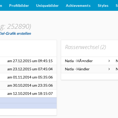
en
Profilbilder
Uniquebilder
Achievements
Styles
S
g: 252890)
el-Grafik erstellen
Rassenwechsel (
2
)
am
27.12.2015
um 09:45:15
Natla - HÃ¤ndler
N
am
23.12.2015
um 07:45:04
Natla - Händler
N
am
01.11.2014
um 05:35:06
am
30.10.2014
um 23:35:06
am
12.10.2014
um 18:15:07